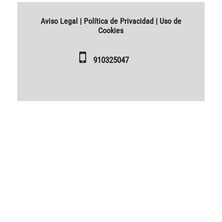
Aviso Legal
|
Política de Privacidad
|
Uso de
Cookies
910325047